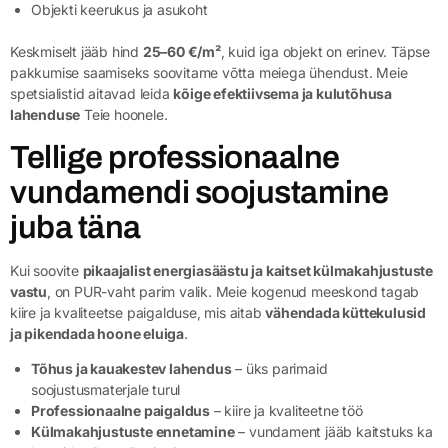
Objekti keerukus ja asukoht
Keskmiselt jääb hind
25–60 €/m²
, kuid iga objekt on erinev. Täpse
pakkumise saamiseks soovitame võtta meiega ühendust. Meie
spetsialistid aitavad leida
kõige efektiivsema ja kulutõhusa
lahenduse
Teie hoonele.
Tellige professionaalne
vundamendi soojustamine
juba täna
Kui soovite
pikaajalist energiasäästu ja kaitset külmakahjustuste
vastu
, on PUR-vaht parim valik. Meie kogenud meeskond tagab
kiire ja kvaliteetse paigalduse, mis aitab
vähendada küttekulusid
ja pikendada hoone eluiga
.
Tõhus ja kauakestev lahendus
– üks parimaid
soojustusmaterjale turul
Professionaalne paigaldus
– kiire ja kvaliteetne töö
Külmakahjustuste ennetamine
– vundament jääb kaitstuks ka