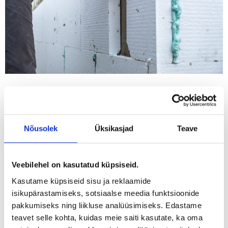
Miks on vundamendi
soojustamine vajalik?
Nõusolek
Üksikasjad
Teave
Ilma korraliku soojustuseta kaotab hoone suure osa soojusest
vundamendi kaudu. See tähendab
suuremaid küttearveid, külmi
põrandaid ja niiskusprobleeme
.
Veebilehel on kasutatud küpsiseid.
Peamised probleemid, mida vundamendi soojustamine aitab
Kasutame küpsiseid sisu ja reklaamide
ennetada:
isikupärastamiseks, sotsiaalse meedia funktsioonide
pakkumiseks ning liikluse analüüsimiseks. Edastame
Kõrged küttekulud
– soojustamata vundament laseb kütmisel
teavet selle kohta, kuidas meie saiti kasutate, ka oma
saadud soojust maapinda hajuda.