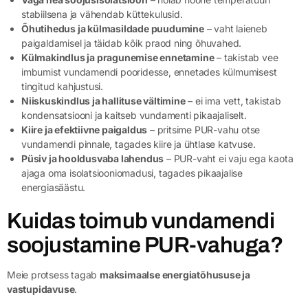
stabiilsena ja vähendab küttekulusid.
Õhutihedus ja külmasildade puudumine
– vaht laieneb
paigaldamisel ja täidab kõik praod ning õhuvahed.
Külmakindlus ja pragunemise ennetamine
– takistab vee
imbumist vundamendi pooridesse, ennetades külmumisest
tingitud kahjustusi.
Niiskuskindlus ja hallituse vältimine
– ei ima vett, takistab
kondensatsiooni ja kaitseb vundamenti pikaajaliselt.
Kiire ja efektiivne paigaldus
– pritsime PUR-vahu otse
vundamendi pinnale, tagades kiire ja ühtlase katvuse.
Püsiv ja hooldusvaba lahendus
– PUR-vaht ei vaju ega kaota
ajaga oma isolatsiooniomadusi, tagades pikaajalise
energiasäästu.
Kuidas toimub vundamendi
soojustamine PUR-vahuga?
Meie protsess tagab
maksimaalse energiatõhususe ja
vastupidavuse
.