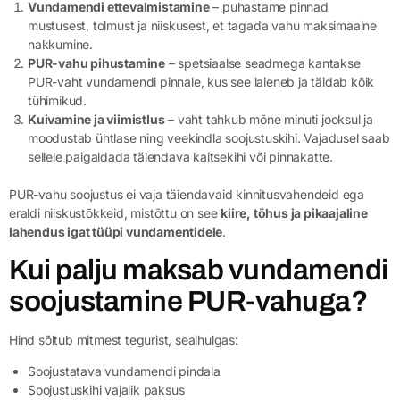
Vundamendi ettevalmistamine
– puhastame pinnad
mustusest, tolmust ja niiskusest, et tagada vahu maksimaalne
nakkumine.
PUR-vahu pihustamine
– spetsiaalse seadmega kantakse
PUR-vaht vundamendi pinnale, kus see laieneb ja täidab kõik
tühimikud.
Kuivamine ja viimistlus
– vaht tahkub mõne minuti jooksul ja
moodustab ühtlase ning veekindla soojustuskihi. Vajadusel saab
sellele paigaldada täiendava kaitsekihi või pinnakatte.
PUR-vahu soojustus ei vaja täiendavaid kinnitusvahendeid ega
eraldi niiskustõkkeid, mistõttu on see
kiire, tõhus ja pikaajaline
lahendus igat tüüpi vundamentidele
.
Kui palju maksab vundamendi
soojustamine PUR-vahuga?
Hind sõltub mitmest tegurist, sealhulgas:
Soojustatava vundamendi pindala
Soojustuskihi vajalik paksus