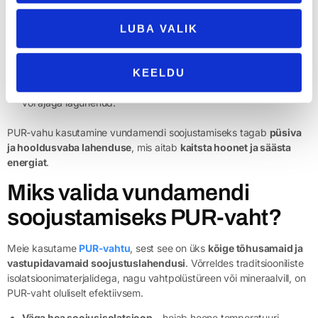
küttearved on probleemiks.
Puitkarkassmajadele
, mille
vundament
vajab head soojustust,
LUBA VALIK
et vältida külmasildade teket.
Tööstus- ja laohoonetele
, kus oluline on hoone soojapidavus ja
KEELDU
konstruktsioonide vastupidavus.
Vanematele hoonetele
, mille vundamendi soojustus on puudulik
või ajaga lagunenud.
PUR-vahu kasutamine vundamendi soojustamiseks tagab
püsiva
ja hooldusvaba lahenduse
, mis aitab
kaitsta hoonet ja säästa
energiat
.
Miks valida vundamendi
soojustamiseks PUR-vaht?
Meie kasutame
PUR-vahtu
, sest see on üks
kõige tõhusamaid ja
vastupidavamaid soojustuslahendusi
. Võrreldes traditsiooniliste
isolatsioonimaterjalidega, nagu vahtpolüstüreen või mineraalvill, on
PUR-vaht oluliselt efektiivsem.
Väga hea soojusisolatsioon
– hoiab hoone temperatuuri