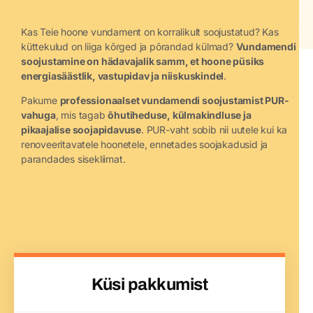
Kas Teie hoone vundament on korralikult soojustatud? Kas
küttekulud on liiga kõrged ja põrandad külmad?
Vundamendi
soojustamine on hädavajalik samm, et hoone püsiks
energiasäästlik, vastupidav ja niiskuskindel
.
Pakume
professionaalset vundamendi soojustamist PUR-
vahuga
, mis tagab
õhutiheduse, külmakindluse ja
pikaajalise soojapidavuse
. PUR-vaht sobib nii uutele kui ka
renoveeritavatele hoonetele, ennetades soojakadusid ja
parandades sisekliimat.
Küsi pakkumist