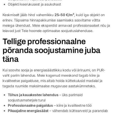
Objekti keerukusest ja asukohast
Keskmiselt jääb hind vahemikku
25–50 €/m²
, kuid iga objekt on
erinev. Täpsema hinnapakkumise saamiseks soovitame võtta
meiega ühendust. Meie eksperdid annavad professionaalset nõu ja
leiavad just Teie hoonele optimaalse soojustuslahenduse.
Tellige professionaalne
põranda soojustamine juba
täna
Kui soovite sooja ja energiasäästlikku kodu või äriruumi, on PUR-
vaht parim lahendus. Meie kogenud meeskond tagab kiire ja
kvaliteetse paigalduse, mis aitab hoida küttekulusid madalal ja
tagada ruumide maksimaalse mugavuse aastakümneteks.
Tõhus ja kauakestev lahendus
– üks parimaid
soojustusmaterjale turul
Professionaalne paigaldus
– kiire ja kvaliteetne töö
Pikaajaline energiasääst
– vähendab küttearveid ja parandab