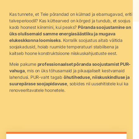
Kas tunnete, et Teie põrandad on külmad ja ebamugavad, eriti
talveperioodil? Kas küttearved on kõrged ja tundub, et soojus
kaob hoonest kiiremini, kui peaks?
Põranda soojustamine on
üks olulisemaid samme energiasäästliku ja mugava
elukeskkonna loomiseks
. Korralik soojustus aitab vältida
soojakadusid, hoiab ruumide temperatuuri stabiilsena ja
kaitseb hoone konstruktsioone niiskuskahjustuste eest.
Meie pakume
professionaalset põranda soojustamist PUR-
vahuga
, mis on üks tõhusamaid ja pikaajaliselt kestvamaid
lahendusi. PUR-vaht tagab
õhutiheduse, niiskuskindluse ja
suurepärase soojapidavuse
, sobides nii uusehitistele kui ka
renoveeritavatele hoonetele.