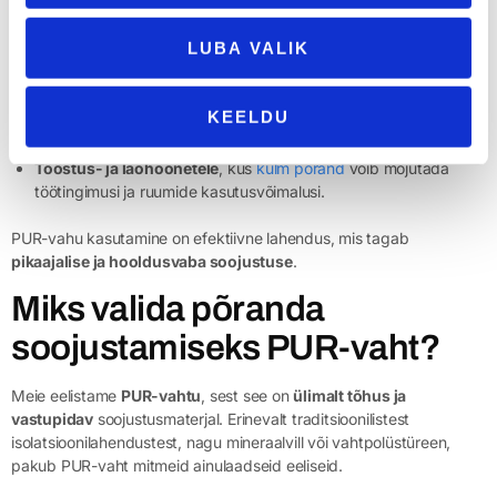
Eramutele ja korteritele
, mille põrandad asuvad otse pinnasel
LUBA VALIK
või keldri kohal.
Puitkarkassmajadele
, kus korralik soojustus on kriitilise
tähtsusega, et vältida külmasildade teket.
KEELDU
Vanematele hoonetele
, kus puudub kaasaegne soojustus ning
esineb külmade põrandate ja kõrgete küttekulude probleem.
Tööstus- ja laohoonetele
, kus
külm põrand
võib mõjutada
töötingimusi ja ruumide kasutusvõimalusi.
PUR-vahu kasutamine on efektiivne lahendus, mis tagab
pikaajalise ja hooldusvaba soojustuse
.
Miks valida põranda
soojustamiseks PUR-vaht?
Meie eelistame
PUR-vahtu
, sest see on
ülimalt tõhus ja
vastupidav
soojustusmaterjal. Erinevalt traditsioonilistest
isolatsioonilahendustest, nagu mineraalvill või vahtpolüstüreen,
pakub PUR-vaht mitmeid ainulaadseid eeliseid.