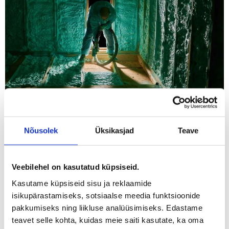
Miks on põranda
Nõusolek
Üksikasjad
Teave
soojustamine vajalik?
Veebilehel on kasutatud küpsiseid.
Põranda kaudu võib hoonest väljuda kuni 20% soojusest, mistõttu
Kasutame küpsiseid sisu ja reklaamide
on korralik soojustus hädavajalik. Kui põrand on halvasti
soojustatud, kiirgab sealt külma ja jalad tunduvad pidevalt
isikupärastamiseks, sotsiaalse meedia funktsioonide
jahedad, isegi kui ülejäänud ruum on soe.
pakkumiseks ning liikluse analüüsimiseks. Edastame
teavet selle kohta, kuidas meie saiti kasutate, ka oma
Soojustamata või halvasti soojustatud põrandad võivad põhjustada