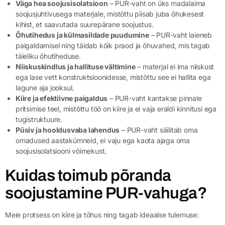
Väga hea soojusisolatsioon
– PUR-vaht on üks madalaima
soojusjuhtivusega materjale, mistõttu piisab juba õhukesest
kihist, et saavutada suurepärane soojustus.
Õhutihedus ja külmasildade puudumine
– PUR-vaht laieneb
paigaldamisel ning täidab kõik praod ja õhuvahed, mis tagab
täieliku õhutiheduse.
Niiskuskindlus ja hallituse vältimine
– materjal ei ima niiskust
ega lase vett konstruktsioonidesse, mistõttu see ei hallita ega
lagune aja jooksul.
Kiire ja efektiivne paigaldus
– PUR-vaht kantakse pinnale
pritsimise teel, mistõttu töö on kiire ja ei vaja eraldi kinnitusi ega
tugistruktuure.
Püsiv ja hooldusvaba lahendus
– PUR-vaht säilitab oma
omadused aastakümneid, ei vaju ega kaota ajaga oma
soojusisolatsiooni võimekust.
Kuidas toimub põranda
soojustamine PUR-vahuga?
Meie protsess on kiire ja tõhus ning tagab ideaalse tulemuse: