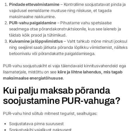
Pindade ettevalmistamine
– Kontrollime soojustatavat pinda ja
vajadusel eemaldame mustuse ning niiskuse, et tagada
maksimaalne nakkumine.
PUR-vahu paigaldamine
– Pihustame vahu spetsiaalse
seadmega otse põrandakonstruktsioonile, kus see laieneb ja
täidab kõik praod ja tühimikud.
Kuivamine ja lõppviimistlus
– Vaht tahkub mõne minuti jooksul
ning seejärel saab jätkata põranda lõplikku viimistlemist, näiteks
betoonivalu või põrandakatte paigaldamisega.
PUR-vahu soojustuskiht ei vaja täiendavaid kinnitusvahendeid ega
lisamaterjale, mistõttu on see
kiire ja lihtne lahendus, mis tagab
maksimaalse energiatõhususe
.
Kui palju maksab põranda
soojustamine PUR-vahuga?
PUR-vahu hind sõltub mitmest tegurist, sealhulgas:
Soojustatava pinna suurusest
Soojustuskihi vajalikust paksusest